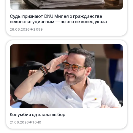
Суды признают DNU Милея о гражданстве
неконституционным — но это не конец указа
26.06.2026
2 089
Колумбия сделала выбор
21.06.2026
1 040