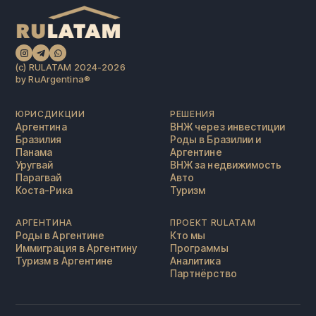
(c) RULATAM 2024-2026
by RuArgentina®️
ЮРИСДИКЦИИ
РЕШЕНИЯ
Аргентина
ВНЖ через инвестиции
Бразилия
Роды в Бразилии и
Панама
Аргентине
Уругвай
ВНЖ за недвижимость
Парагвай
Авто
Коста-Рика
Туризм
АРГЕНТИНА
ПРОЕКТ RULATAM
Роды в Аргентине
Кто мы
Иммиграция в Аргентину
Программы
Туризм в Аргентине
Аналитика
Партнёрство