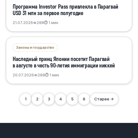
Программа Investor Pass привлекла в Парагвай
USD 31 млн за первое полугодие
21.07.2026
288
⏱ 1 мин
Законы и государство
Наследный принц Японии посетит Парагвай
в августе в честь 90-летия иммиграции никкей
20.07.2026
288
⏱ 1 мин
1
2
3
4
5
6
Старее →