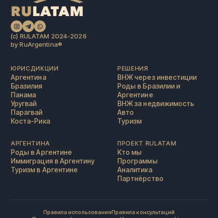
(c) RULATAM 2024-2026
by RuArgentina®️
ЮРИСДИКЦИИ
РЕШЕНИЯ
Аргентина
ВНЖ через инвестиции
Бразилия
Роды в Бразилии и
Панама
Аргентине
Уругвай
ВНЖ за недвижимость
Парагвай
Авто
Коста-Рика
Туризм
АРГЕНТИНА
ПРОЕКТ RULATAM
Роды в Аргентине
Кто мы
Иммиграция в Аргентину
Программы
Туризм в Аргентине
Аналитика
Партнёрство
Правила использования
Правила консультаций