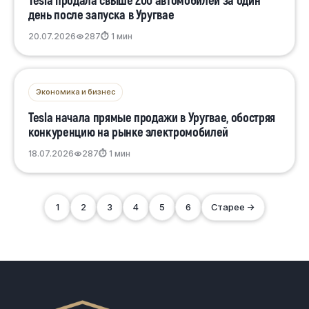
Tesla продала свыше 200 автомобилей за один
день после запуска в Уругвае
20.07.2026
287
⏱ 1 мин
Экономика и бизнес
Tesla начала прямые продажи в Уругвае, обостряя
конкуренцию на рынке электромобилей
18.07.2026
287
⏱ 1 мин
1
2
3
4
5
6
Старее →