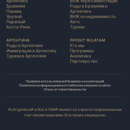
Аргентина
ВНЖ через инвестиции
Бразилия
Роды в Бразилии и
Панама
Аргентине
Уругвай
ВНЖ за недвижимость
Парагвай
Авто
Коста-Рика
Туризм
АРГЕНТИНА
ПРОЕКТ RULATAM
Роды в Аргентине
Кто мы
Иммиграция в Аргентину
Программы
Туризм в Аргентине
Аналитика
Партнёрство
Правила использования
Правила консультаций
Политика конфиденциальности
Использование cookies
Отказ от ответственности
RuArgentina® и RULATAM® являются зарегистрированными
торговыми марками. Все права защищены.