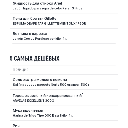
Жидкость для стирки Ariel
Jabón liquido para ropa de color Persil 3 litros
Пена для бритья Gillette
ESPUMA DE AFEITAR GILLETTE MENTOL X 175GR
Ветчина в нарезке
Jamón Cocido Perdigao por kilo · 1 кг
5 САМЫХ ДЕШЁВЫХ
ПОЗИЦИЯ
Соль экстра мелкого помола
Sal fina yodada paquete Norte 500 gramos · 500 г
*
Горошек зелёный консервированный
ARVEJAS EXCELLENT 300G
Мука пшеничная
Harina de Trigo Tipo 000 Ersa 1 kilo · 1 кг
Рис