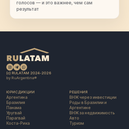
голосов — и это важнее, чем сам
результат
(c) RULATAM 2024-2026
by RuArgentina®️
ЮРИСДИКЦИИ
РЕШЕНИЯ
Аргентина
ВНЖ через инвестиции
Бразилия
Роды в Бразилии и
Панама
Аргентине
Уругвай
ВНЖ за недвижимость
Парагвай
Авто
Коста-Рика
Туризм