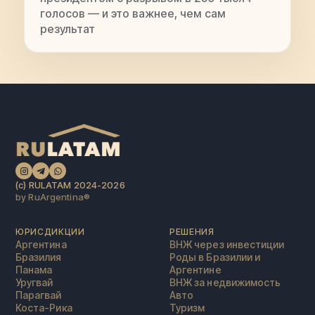
голосов — и это важнее, чем сам
результат
(c) RULATAM 2024-2026
by RuArgentina®️
ЮРИСДИКЦИИ
РЕШЕНИЯ
Аргентина
ВНЖ через инвестиции
Бразилия
Роды в Бразилии и
Панама
Аргентине
Уругвай
ВНЖ за недвижимость
Парагвай
Авто
Коста-Рика
Туризм