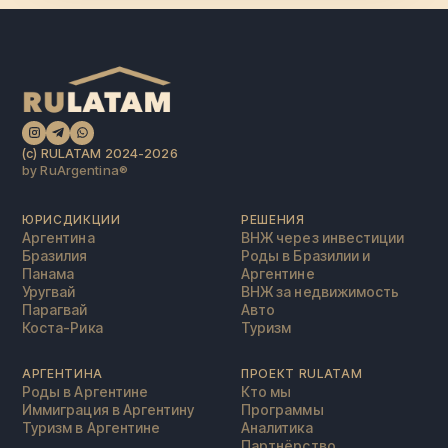
(c) RULATAM 2024-2026
by RuArgentina®️
ЮРИСДИКЦИИ
РЕШЕНИЯ
Аргентина
ВНЖ через инвестиции
Бразилия
Роды в Бразилии и
Панама
Аргентине
Уругвай
ВНЖ за недвижимость
Парагвай
Авто
Коста-Рика
Туризм
АРГЕНТИНА
ПРОЕКТ RULATAM
Роды в Аргентине
Кто мы
Иммиграция в Аргентину
Программы
Туризм в Аргентине
Аналитика
Партнёрство