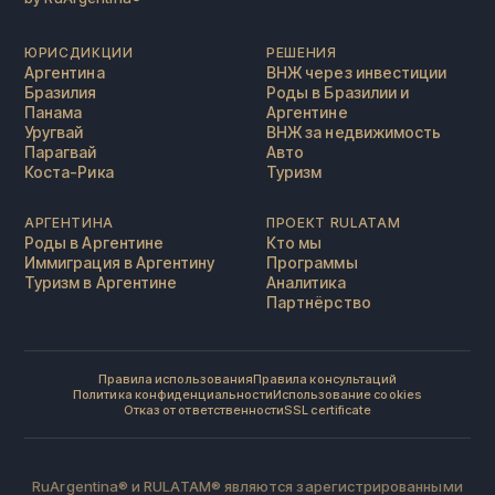
ЮРИСДИКЦИИ
РЕШЕНИЯ
Аргентина
ВНЖ через инвестиции
Бразилия
Роды в Бразилии и
Панама
Аргентине
Уругвай
ВНЖ за недвижимость
Парагвай
Авто
Коста-Рика
Туризм
АРГЕНТИНА
ПРОЕКТ RULATAM
Роды в Аргентине
Кто мы
Иммиграция в Аргентину
Программы
Туризм в Аргентине
Аналитика
Партнёрство
Правила использования
Правила консультаций
Политика конфиденциальности
Использование cookies
Отказ от ответственности
SSL certificate
RuArgentina® и RULATAM® являются зарегистрированными