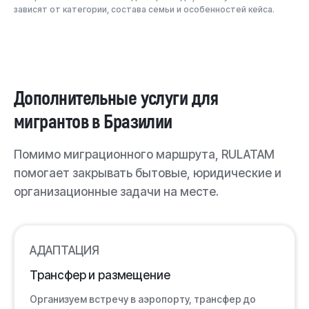
Контроль ключевых сроков и точек риска
зависят от категории, состава семьи и особенностей кейса.
Юридическое сопровождение перехода на
ПМЖ
Подготовка и подача кейса на натурализацию
Дополнительные услуги для
Пошлины и переводы оплачиваются отдельно
мигрантов в Бразилии
ВЫБРАТЬ ПАКЕТ
Помимо миграционного маршрута, RULATAM
помогает закрывать бытовые, юридические и
организационные задачи на месте.
АДАПТАЦИЯ
Трансфер и размещение
Организуем встречу в аэропорту, трансфер до