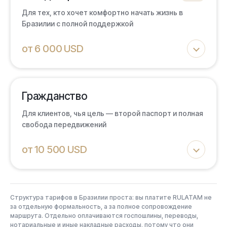
Встреча в аэропорту и первичная навигация
Для тех, кто хочет комфортно начать жизнь в
Личный менеджер по миграционным вопросам
Бразилии с полной поддержкой
Помощь в подборе первого жилья
от 6 000 USD
Сбор и проверка полного пакета документов
Сопровождение до получения CRNM
ЧТО ВХОДИТ:
Пошлины и переводы оплачиваются отдельно
Гражданство
Весь пакет «Резиденция»
ВЫБРАТЬ ПАКЕТ
Для клиентов, чья цель — второй паспорт и полная
Помощь в аренде первого автомобиля
свобода передвижений
Помощь в подборе медицинской страховки
от 10 500 USD
Помощь в обмене и заводе денежных средств
Базовый консьерж-сервис на первые 3 месяца
ЧТО ВХОДИТ:
Пошлины и переводы оплачиваются отдельно
Структура тарифов в Бразилии проста: вы платите RULATAM не
Весь пакет «Плюс»
за отдельную формальность, а за полное сопровождение
ВЫБРАТЬ ПАКЕТ
маршрута. Отдельно оплачиваются госпошлины, переводы,
Контракт на сопровождение процесса на 5 лет
нотариальные и иные накладные расходы, потому что они