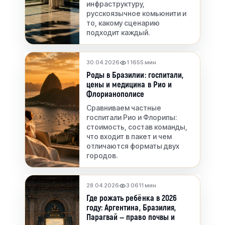
инфраструктуру,
русскоязычное комьюнити и
то, какому сценарию
подходит каждый.
30.04.2026
1 165
5 мин
Роды в Бразилии: госпитали,
цены и медицина в Рио и
Флорианополисе
Сравниваем частные
госпитали Рио и Флорипы:
стоимость, состав команды,
что входит в пакет и чем
отличаются форматы двух
городов.
28.04.2026
3 061
1 мин
Где рожать ребёнка в 2026
году: Аргентина, Бразилия,
Парагвай — право почвы и