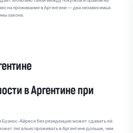
здаёт иллюзию связи между покупкой и правом на
раво на проживание в Аргентине — два независимых
мы закона.
гентине
ости в Аргентине при
 в Буэнос-Айресе без резиденции может сдавать её
 может легально проживать в Аргентине дольше, чем