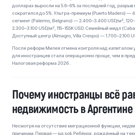
долларах выросли на 5.6–6% за последний год, разрыв
сократился до 5%. Ультра-премиум (Puerto Madero) — 4
сегмент (Palermo, Belgrano) — 2.400–3.400 USD/м², 120–
2.300–3.100 USD/м², 115–155K USD. Семейный мидл (Caballi
Доступный центр (Almagro, Villa Crespo) — 1.700–2.100 U
После реформ Милея отмена контроля над капиталом
для иностранцев стала операционно проще, чем в пре
Налоговая реформа 2026 .
Почему иностранцы всё ра
недвижимость в Аргентине
Несмотря на отсутствие миграционной функции, недв
причинам. Первая — jus soli. Ребёнок, рождённый на т