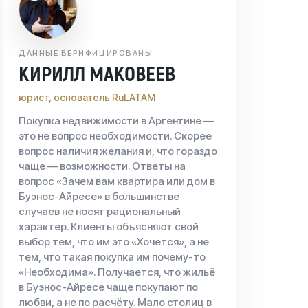
ДАННЫЕ ВЕРИФИЦИРОВАНЫ
КИРИЛЛ МАКОВЕЕВ
юрист, основатель RuLATAM
Покупка недвижимости в Аргентине —
это не вопрос необходимости. Скорее
вопрос наличия желания и, что гораздо
чаще — возможности. Ответы на
вопрос «Зачем вам квартира или дом в
Буэнос-Айресе» в большинстве
случаев не носят рациональный
характер. Клиенты объясняют свой
выбор тем, что им это «Хочется», а не
тем, что такая покупка им почему-то
«Необходима». Получается, что жильё
в Буэнос-Айресе чаще покупают по
любви, а не по расчёту. Мало столиц в