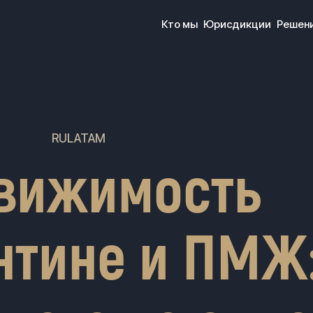
Кто мы
Юрисдикции
Решен
RULATAM
вижимость
нтине и ПМЖ