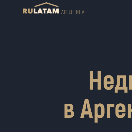
АРГЕНТИНА
\n
Нед
в Арге