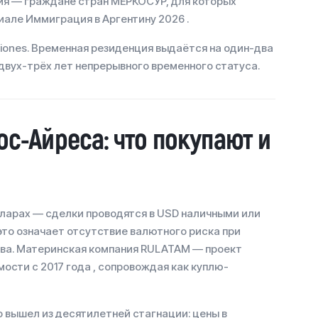
ия — граждане стран МЕРКОСУР, для которых
але Иммиграция в Аргентину 2026 .
aciones. Временная резиденция выдаётся на один-два
 двух-трёх лет непрерывного временного статуса.
с-Айреса: что покупают и
ларах — сделки проводятся в USD наличными или
это означает отсутствие валютного риска при
ва. Материнская компания RULATAM — проект
мости с 2017 года , сопровождая как куплю-
 вышел из десятилетней стагнации: цены в