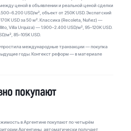
 между ценой в объявлении и реальной ценой сделки
.500–6.200 USD/м², объект от 250K USD. Экспатский
170K USD за 50 м². Классика (Recoleta, Nuñez) —
to, Villa Urquiza) — 1.900–2.400 USD/м², 95–120K USD.
SD/м², 85–105K USD.
 упростила международные транзакции — покупка
дыдущие годы. Контекст реформ — в материале
вно покупают
ижимость в Аргентине покупают по четырём
ерритории Аргентины, автоматически получает