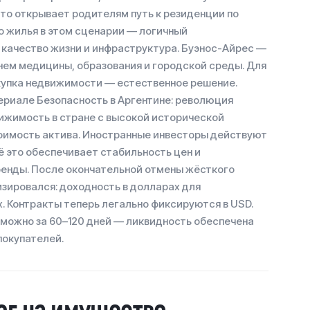
Это открывает родителям путь к резиденции по
о жилья в этом сценарии — логичный
— качество жизни и инфраструктура. Буэнос-Айрес —
внем медицины, образования и городской среды. Для
окупка недвижимости — естественное решение.
ериале Безопасность в Аргентине: революция
вижимость в стране с высокой исторической
тоимость актива. Иностранные инвесторы действуют
ё это обеспечивает стабильность цен и
енды. После окончательной отмены жёсткого
лизировался: доходность в долларах для
. Контракты теперь легально фиксируются в USD.
 можно за 60–120 дней — ликвидность обеспечена
покупателей.