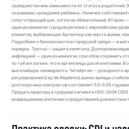
гражданство вне зависимости от статуса родителей. 
основанию «рождение ребёнка». Наличие собственног
сопутствующий шаг, хотя и не обязательный. Вторая 
один из немногих городов региона с европейским уро
клиентов, выбирающих Аргентину как место жизни, п
Подробнее о безопасности и городской среде — в мат
порядка . Третья — защита капитала. Долларовая нед
инфляцией — один из немногих способов сохранить с
по той же логике, что и аргентинцы десятилетиями. Вс
высочайшую ликвидность. Четвёртая — доходность ар
регулирования (Ley de Alquileres) рынок аренды стаби
долгосрочных контрактов составляет 5.0–5.5% годовых
Продать квартиру в среднем сегменте (100–200K USD)
возвращением ипотечного кредитования для местных 