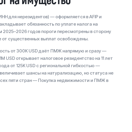
лог на имущество
ИНН для нерезидентов) — оформляется в AFIP и
кладывает обязанность по уплате налога на
рм 2025–2026 годов пороги пересмотрены в сторону
е от существенных выплат освобождены.
ость от 300K USD даёт ПМЖ напрямую и сразу —
1M USD открывает налоговое резидентство на 11 лет
хода от 125K USD с региональной гибкостью —
 величивает шансы на натурализацию, но статуса не
всех пяти стран — Покупка недвижимости и ПМЖ в