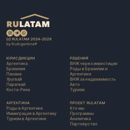
(c) RULATAM 2024-2026
by RuArgentina®️
ЮРИСДИКЦИИ
РЕШЕНИЯ
Аргентина
ВНЖ через инвестиции
Бразилия
Роды в Бразилии и
Панама
Аргентине
Уругвай
ВНЖ за недвижимость
Парагвай
Авто
Коста-Рика
Туризм
АРГЕНТИНА
ПРОЕКТ RULATAM
Роды в Аргентине
Кто мы
Иммиграция в Аргентину
Программы
Туризм в Аргентине
Аналитика
Партнёрство