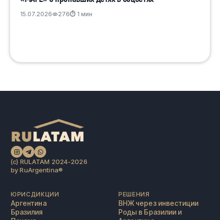
15.07.2026
276
⏱ 1 мин
(c) RULATAM 2024-2026
by RuArgentina®️
ЮРИСДИКЦИИ
РЕШЕНИЯ
Аргентина
ВНЖ через инвестиции
Бразилия
Роды в Бразилии и