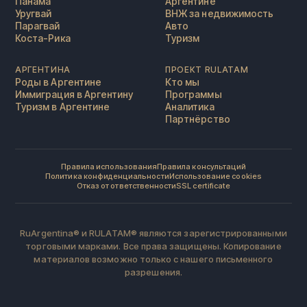
Панама
Аргентине
Уругвай
ВНЖ за недвижимость
Парагвай
Авто
Коста-Рика
Туризм
АРГЕНТИНА
ПРОЕКТ RULATAM
Роды в Аргентине
Кто мы
Иммиграция в Аргентину
Программы
Туризм в Аргентине
Аналитика
Партнёрство
Правила использования
Правила консультаций
Политика конфиденциальности
Использование cookies
Отказ от ответственности
SSL certificate
RuArgentina® и RULATAM® являются зарегистрированными
торговыми марками. Все права защищены. Копирование
материалов возможно только с нашего письменного
разрешения.