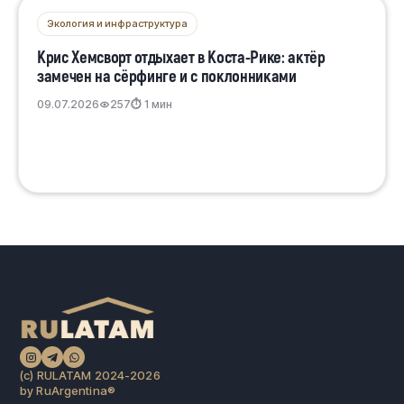
Экология и инфраструктура
Крис Хемсворт отдыхает в Коста-Рике: актёр
замечен на сёрфинге и с поклонниками
09.07.2026
257
⏱ 1 мин
(c) RULATAM 2024-2026
by RuArgentina®️