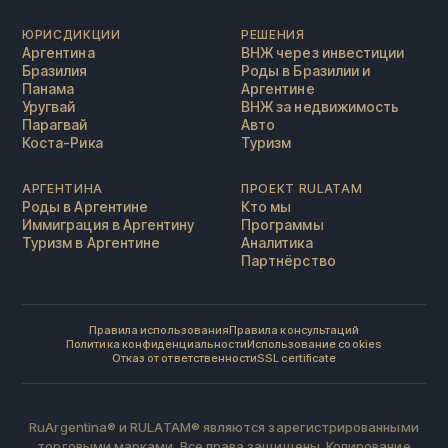
ЮРИСДИКЦИИ
РЕШЕНИЯ
Аргентина
ВНЖ через инвестиции
Бразилия
Роды в Бразилии и
Панама
Аргентине
Уругвай
ВНЖ за недвижимость
Парагвай
Авто
Коста-Рика
Туризм
АРГЕНТИНА
ПРОЕКТ RULATAM
Роды в Аргентине
Кто мы
Иммиграция в Аргентину
Программы
Туризм в Аргентине
Аналитика
Партнёрство
Правила использования
Правила консультаций
Политика конфиденциальности
Использование cookies
Отказ от ответственности
SSL certificate
RuArgentina® и RULATAM® являются зарегистрированными
торговыми марками. Все права защищены. Копирование