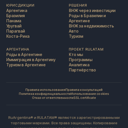
ЮРИСДИКЦИИ
РЕШЕНИЯ
Аргентина
ВНЖ через инвестиции
Бразилия
Роды в Бразилии и
Панама
Аргентине
Уругвай
ВНЖ за недвижимость
Парагвай
Авто
Коста-Рика
Туризм
АРГЕНТИНА
ПРОЕКТ RULATAM
Роды в Аргентине
Кто мы
Иммиграция в Аргентину
Программы
Туризм в Аргентине
Аналитика
Партнёрство
Правила использования
Правила консультаций
Политика конфиденциальности
Использование cookies
Отказ от ответственности
SSL certificate
RuArgentina® и RULATAM® являются зарегистрированными
торговыми марками. Все права защищены. Копирование