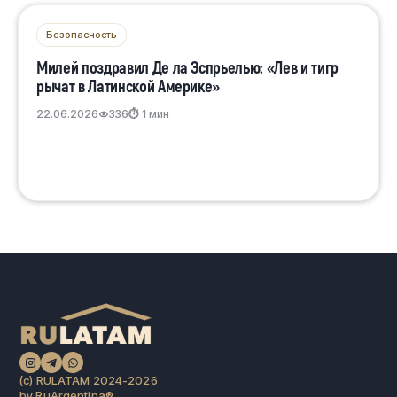
Безопасность
Милей поздравил Де ла Эспрьелью: «Лев и тигр
рычат в Латинской Америке»
22.06.2026
336
⏱ 1 мин
(c) RULATAM 2024-2026
by RuArgentina®️