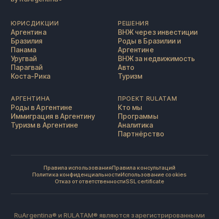
ЮРИСДИКЦИИ
РЕШЕНИЯ
Аргентина
ВНЖ через инвестиции
Бразилия
Роды в Бразилии и
Панама
Аргентине
Уругвай
ВНЖ за недвижимость
Парагвай
Авто
Коста-Рика
Туризм
АРГЕНТИНА
ПРОЕКТ RULATAM
Роды в Аргентине
Кто мы
Иммиграция в Аргентину
Программы
Туризм в Аргентине
Аналитика
Партнёрство
Правила использования
Правила консультаций
Политика конфиденциальности
Использование cookies
Отказ от ответственности
SSL certificate
RuArgentina® и RULATAM® являются зарегистрированными