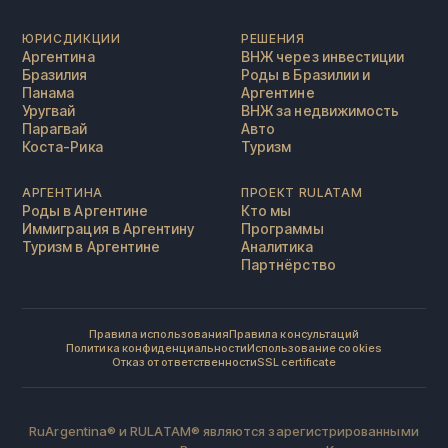
ЮРИСДИКЦИИ
РЕШЕНИЯ
Аргентина
ВНЖ через инвестиции
Бразилия
Роды в Бразилии и
Панама
Аргентине
Уругвай
ВНЖ за недвижимость
Парагвай
Авто
Коста-Рика
Туризм
АРГЕНТИНА
ПРОЕКТ RULATAM
Роды в Аргентине
Кто мы
Иммиграция в Аргентину
Программы
Туризм в Аргентине
Аналитика
Партнёрство
Правила использования
Правила консультаций
Политика конфиденциальности
Использование cookies
Отказ от ответственности
SSL certificate
RuArgentina® и RULATAM® являются зарегистрированными