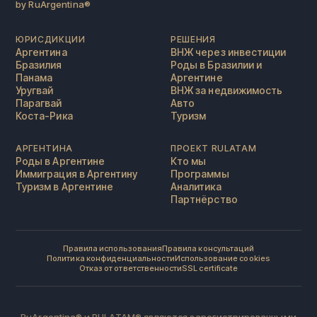
by RuArgentina®️
ЮРИСДИКЦИИ
РЕШЕНИЯ
Аргентина
ВНЖ через инвестиции
Бразилия
Роды в Бразилии и
Панама
Аргентине
Уругвай
ВНЖ за недвижимость
Парагвай
Авто
Коста-Рика
Туризм
АРГЕНТИНА
ПРОЕКТ RULATAM
Роды в Аргентине
Кто мы
Иммиграция в Аргентину
Программы
Туризм в Аргентине
Аналитика
Партнёрство
Правила использования
Правила консультаций
Политика конфиденциальности
Использование cookies
Отказ от ответственности
SSL certificate