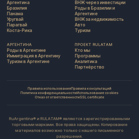
Аргентина
ВНЖ через инвестиции
Бразилия
Роды в Бразилии и
Панама
Аргентине
Уругвай
ВНЖ за недвижимость
Парагвай
Авто
Коста-Рика
Туризм
АРГЕНТИНА
ПРОЕКТ RULATAM
Роды в Аргентине
Кто мы
Иммиграция в Аргентину
Программы
Туризм в Аргентине
Аналитика
Партнёрство
Правила использования
Правила консультаций
Политика конфиденциальности
Использование cookies
Отказ от ответственности
SSL certificate
RuArgentina® и RULATAM® являются зарегистрированными
торговыми марками. Все права защищены. Копирование
материалов возможно только с нашего письменного
разрешения.