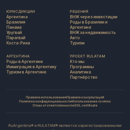
ЮРИСДИКЦИИ
РЕШЕНИЯ
Аргентина
ВНЖ через инвестиции
Бразилия
Роды в Бразилии и
Панама
Аргентине
Уругвай
ВНЖ за недвижимость
Парагвай
Авто
Коста-Рика
Туризм
АРГЕНТИНА
ПРОЕКТ RULATAM
Роды в Аргентине
Кто мы
Иммиграция в Аргентину
Программы
Туризм в Аргентине
Аналитика
Партнёрство
Правила использования
Правила консультаций
Политика конфиденциальности
Использование cookies
Отказ от ответственности
SSL certificate
RuArgentina® и RULATAM® являются зарегистрированными