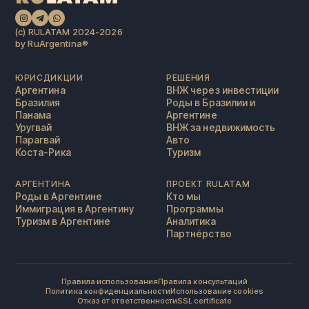
(c) RULATAM 2024-2026
by RuArgentina®️
ЮРИСДИКЦИИ
РЕШЕНИЯ
Аргентина
ВНЖ через инвестиции
Бразилия
Роды в Бразилии и
Панама
Аргентине
Уругвай
ВНЖ за недвижимость
Парагвай
Авто
Коста-Рика
Туризм
АРГЕНТИНА
ПРОЕКТ RULATAM
Роды в Аргентине
Кто мы
Иммиграция в Аргентину
Программы
Туризм в Аргентине
Аналитика
Партнёрство
Правила использования
Правила консультаций
Политика конфиденциальности
Использование cookies
Отказ от ответственности
SSL certificate