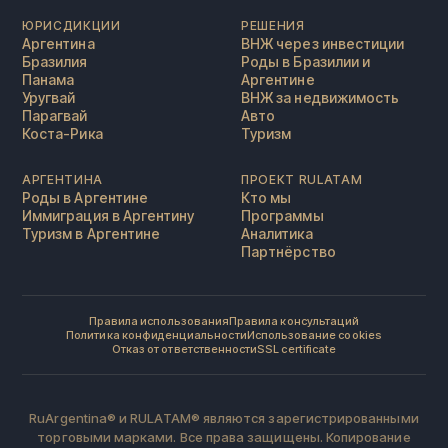
ЮРИСДИКЦИИ
РЕШЕНИЯ
Аргентина
ВНЖ через инвестиции
Бразилия
Роды в Бразилии и
Панама
Аргентине
Уругвай
ВНЖ за недвижимость
Парагвай
Авто
Коста-Рика
Туризм
АРГЕНТИНА
ПРОЕКТ RULATAM
Роды в Аргентине
Кто мы
Иммиграция в Аргентину
Программы
Туризм в Аргентине
Аналитика
Партнёрство
Правила использования
Правила консультаций
Политика конфиденциальности
Использование cookies
Отказ от ответственности
SSL certificate
RuArgentina® и RULATAM® являются зарегистрированными
торговыми марками. Все права защищены. Копирование