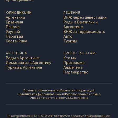
ЮРИСДИКЦИИ
РЕШЕНИЯ
Аргентина
ВНЖ через инвестиции
Бразилия
Роды в Бразилии и
Панама
Аргентине
Уругвай
ВНЖ за недвижимость
Парагвай
Авто
Коста-Рика
Туризм
АРГЕНТИНА
ПРОЕКТ RULATAM
Роды в Аргентине
Кто мы
Иммиграция в Аргентину
Программы
Туризм в Аргентине
Аналитика
Партнёрство
Правила использования
Правила консультаций
Политика конфиденциальности
Использование cookies
Отказ от ответственности
SSL certificate
RuArgentina® и RULATAM® являются зарегистрированными