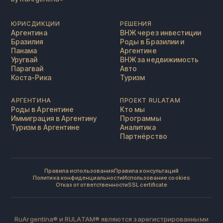
ЮРИСДИКЦИИ
РЕШЕНИЯ
Аргентина
ВНЖ через инвестиции
Бразилия
Роды в Бразилии и
Панама
Аргентине
Уругвай
ВНЖ за недвижимость
Парагвай
Авто
Коста-Рика
Туризм
АРГЕНТИНА
ПРОЕКТ RULATAM
Роды в Аргентине
Кто мы
Иммиграция в Аргентину
Программы
Туризм в Аргентине
Аналитика
Партнёрство
Правила использования
Правила консультаций
Политика конфиденциальности
Использование cookies
Отказ от ответственности
SSL certificate
RuArgentina® и RULATAM® являются зарегистрированными