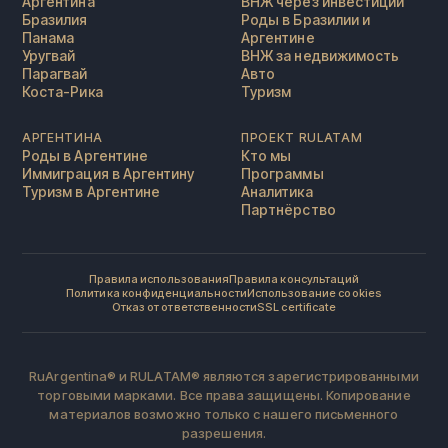
Аргентина
ВНЖ через инвестиции
Бразилия
Роды в Бразилии и
Панама
Аргентине
Уругвай
ВНЖ за недвижимость
Парагвай
Авто
Коста-Рика
Туризм
АРГЕНТИНА
ПРОЕКТ RULATAM
Роды в Аргентине
Кто мы
Иммиграция в Аргентину
Программы
Туризм в Аргентине
Аналитика
Партнёрство
Правила использования
Правила консультаций
Политика конфиденциальности
Использование cookies
Отказ от ответственности
SSL certificate
RuArgentina® и RULATAM® являются зарегистрированными
торговыми марками. Все права защищены. Копирование
материалов возможно только с нашего письменного
разрешения.