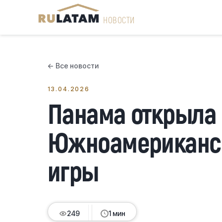
НОВОСТИ
← Все новости
13.04.2026
Панама открыла 
Южноамериканс
игры
249
249
249
249
1 мин