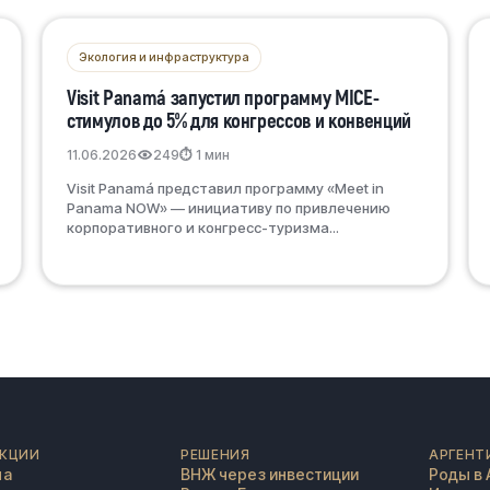
Экология и инфраструктура
Visit Panamá запустил программу MICE-
стимулов до 5% для конгрессов и конвенций
11.06.2026
249
⏱ 1 мин
Visit Panamá представил программу «Meet in
Panama NOW» — инициативу по привлечению
корпоративного и конгресс-туризма...
КЦИИ
РЕШЕНИЯ
АРГЕНТ
на
ВНЖ через инвестиции
Роды в 