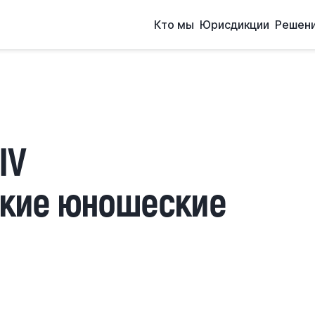
Кто мы
Юрисдикции
Решен
IV
кие юношеские