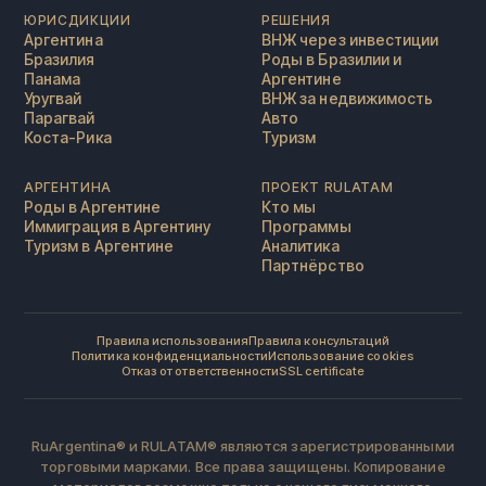
ЮРИСДИКЦИИ
РЕШЕНИЯ
Аргентина
ВНЖ через инвестиции
Бразилия
Роды в Бразилии и
Панама
Аргентине
Уругвай
ВНЖ за недвижимость
Парагвай
Авто
Коста-Рика
Туризм
АРГЕНТИНА
ПРОЕКТ RULATAM
Роды в Аргентине
Кто мы
Иммиграция в Аргентину
Программы
Туризм в Аргентине
Аналитика
Партнёрство
Правила использования
Правила консультаций
Политика конфиденциальности
Использование cookies
Отказ от ответственности
SSL certificate
RuArgentina® и RULATAM® являются зарегистрированными
торговыми марками. Все права защищены. Копирование