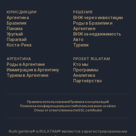
ЮРИСДИКЦИИ
РЕШЕНИЯ
Аргентина
ВНЖ через инвестиции
Бразилия
Роды в Бразилии и
Панама
Аргентине
Уругвай
ВНЖ за недвижимость
Парагвай
Авто
Коста-Рика
Туризм
АРГЕНТИНА
ПРОЕКТ RULATAM
Роды в Аргентине
Кто мы
Иммиграция в Аргентину
Программы
Туризм в Аргентине
Аналитика
Партнёрство
Правила использования
Правила консультаций
Политика конфиденциальности
Использование cookies
Отказ от ответственности
SSL certificate
RuArgentina® и RULATAM® являются зарегистрированными