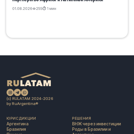
01.08.2026
255
⏱ 1 мин
(c) RULATAM 2024-2026
by RuArgentina®️
ЮРИСДИКЦИИ
РЕШЕНИЯ
Аргентина
ВНЖ через инвестиции
Бразилия
Роды в Бразилии и