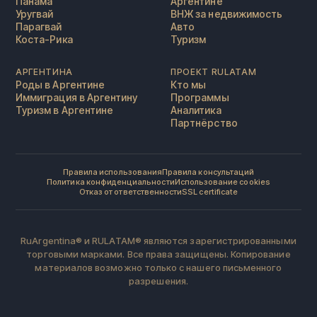
Панама
Аргентине
Уругвай
ВНЖ за недвижимость
Парагвай
Авто
Коста-Рика
Туризм
АРГЕНТИНА
ПРОЕКТ RULATAM
Роды в Аргентине
Кто мы
Иммиграция в Аргентину
Программы
Туризм в Аргентине
Аналитика
Партнёрство
Правила использования
Правила консультаций
Политика конфиденциальности
Использование cookies
Отказ от ответственности
SSL certificate
RuArgentina® и RULATAM® являются зарегистрированными
торговыми марками. Все права защищены. Копирование
материалов возможно только с нашего письменного
разрешения.