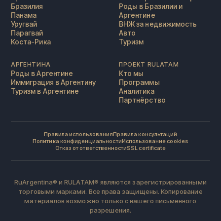
Бразилия
Роды в Бразилии и
Панама
Аргентине
Уругвай
ВНЖ за недвижимость
Парагвай
Авто
Коста-Рика
Туризм
АРГЕНТИНА
ПРОЕКТ RULATAM
Роды в Аргентине
Кто мы
Иммиграция в Аргентину
Программы
Туризм в Аргентине
Аналитика
Партнёрство
Правила использования
Правила консультаций
Политика конфиденциальности
Использование cookies
Отказ от ответственности
SSL certificate
RuArgentina® и RULATAM® являются зарегистрированными
торговыми марками. Все права защищены. Копирование
материалов возможно только с нашего письменного
разрешения.