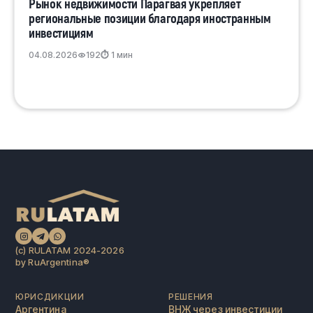
Рынок недвижимости Парагвая укрепляет
региональные позиции благодаря иностранным
инвестициям
04.08.2026
192
⏱ 1 мин
(c) RULATAM 2024-2026
by RuArgentina®️
ЮРИСДИКЦИИ
РЕШЕНИЯ
Аргентина
ВНЖ через инвестиции