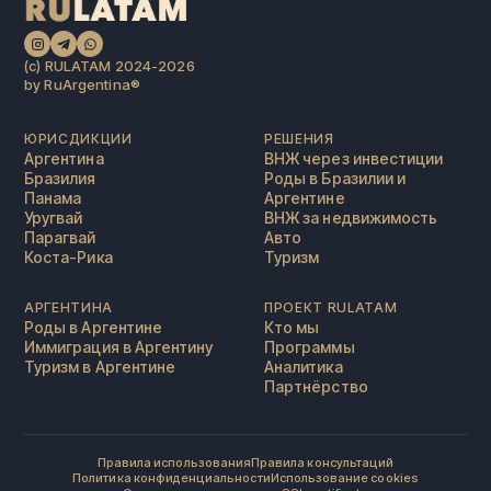
(c) RULATAM 2024-2026
by RuArgentina®️
ЮРИСДИКЦИИ
РЕШЕНИЯ
Аргентина
ВНЖ через инвестиции
Бразилия
Роды в Бразилии и
Панама
Аргентине
Уругвай
ВНЖ за недвижимость
Парагвай
Авто
Коста-Рика
Туризм
АРГЕНТИНА
ПРОЕКТ RULATAM
Роды в Аргентине
Кто мы
Иммиграция в Аргентину
Программы
Туризм в Аргентине
Аналитика
Партнёрство
Правила использования
Правила консультаций
Политика конфиденциальности
Использование cookies