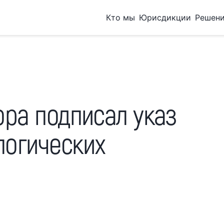
Кто мы
Юрисдикции
Решен
ора подписал указ
логических