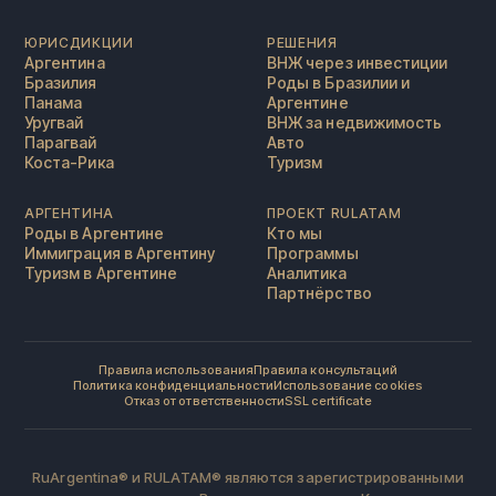
ЮРИСДИКЦИИ
РЕШЕНИЯ
Аргентина
ВНЖ через инвестиции
Бразилия
Роды в Бразилии и
Панама
Аргентине
Уругвай
ВНЖ за недвижимость
Парагвай
Авто
Коста-Рика
Туризм
АРГЕНТИНА
ПРОЕКТ RULATAM
Роды в Аргентине
Кто мы
Иммиграция в Аргентину
Программы
Туризм в Аргентине
Аналитика
Партнёрство
Правила использования
Правила консультаций
Политика конфиденциальности
Использование cookies
Отказ от ответственности
SSL certificate
RuArgentina® и RULATAM® являются зарегистрированными