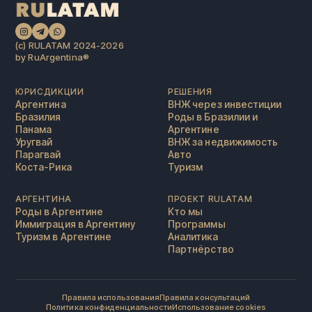
(c) RULATAM 2024-2026
by RuArgentina®️
ЮРИСДИКЦИИ
РЕШЕНИЯ
Аргентина
ВНЖ через инвестиции
Бразилия
Роды в Бразилии и
Панама
Аргентине
Уругвай
ВНЖ за недвижимость
Парагвай
Авто
Коста-Рика
Туризм
АРГЕНТИНА
ПРОЕКТ RULATAM
Роды в Аргентине
Кто мы
Иммиграция в Аргентину
Программы
Туризм в Аргентине
Аналитика
Партнёрство
Правила использования
Правила консультаций
Политика конфиденциальности
Использование cookies