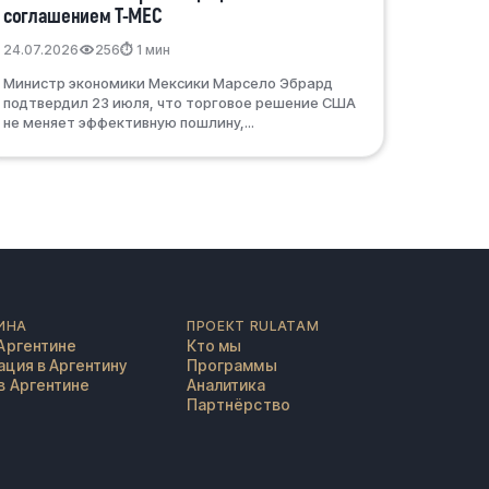
соглашением T-MEC
24.07.2026
256
⏱ 1 мин
Министр экономики Мексики Марсело Эбрард
подтвердил 23 июля, что торговое решение США
не меняет эффективную пошлину,...
ИНА
ПРОЕКТ RULATAM
Аргентине
Кто мы
ция в Аргентину
Программы
в Аргентине
Аналитика
Партнёрство