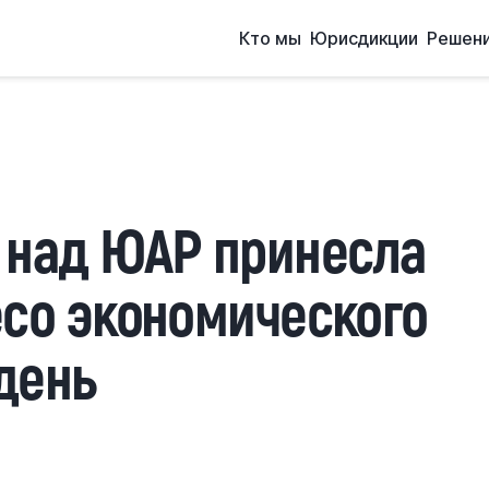
Кто мы
Юрисдикции
Решен
 над ЮАР принесла
есо экономического
день