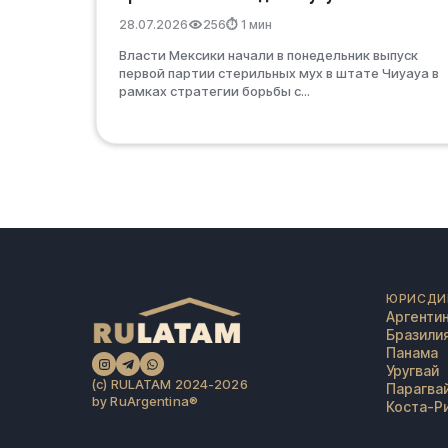
28.07.2026
256
⏱ 1 мин
Власти Мексики начали в понедельник выпуск
первой партии стерильных мух в штате Чиуауа в
рамках стратегии борьбы с...
ЮРИСДИ
Аргенти
Бразили
Панама
Уругвай
(c) RULATAM 2024-2026
Парагва
by RuArgentina®️
Коста-Р