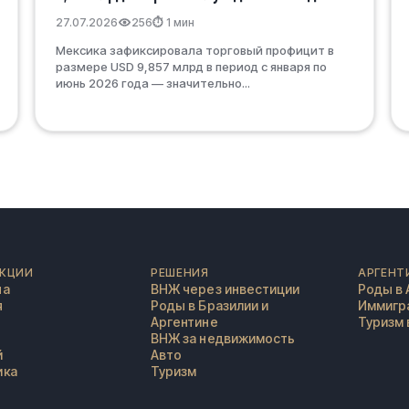
27.07.2026
256
⏱ 1 мин
Мексика зафиксировала торговый профицит в
размере USD 9,857 млрд в период с января по
июнь 2026 года — значительно...
КЦИИ
РЕШЕНИЯ
АРГЕНТ
на
ВНЖ через инвестиции
Роды в 
я
Роды в Бразилии и
Иммигра
Аргентине
Туризм 
ВНЖ за недвижимость
й
Авто
ика
Туризм