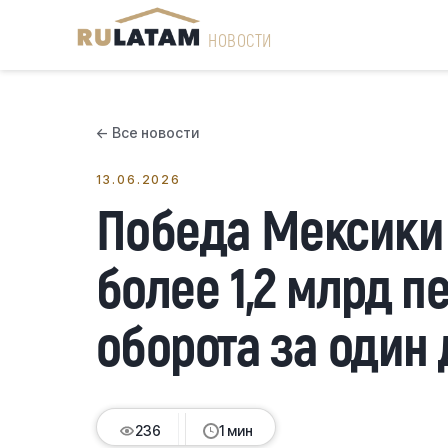
НОВОСТИ
← Все новости
13.06.2026
Победа Мексики
более 1,2 млрд п
оборота за один 
236
236
236
236
1 мин