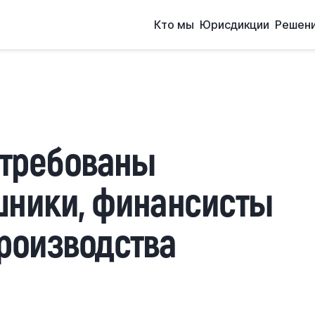
Кто мы
Юрисдикции
Решен
стребованы
шники, финансисты
роизводства