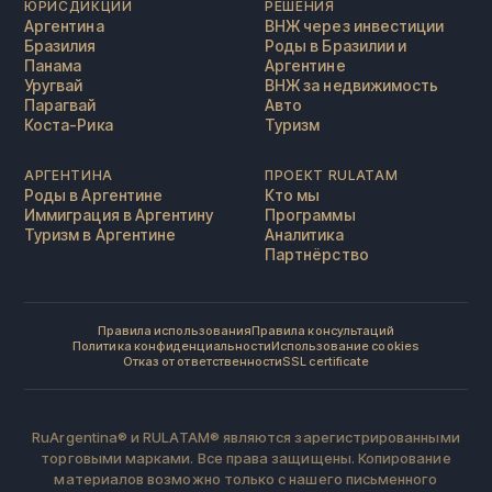
ЮРИСДИКЦИИ
РЕШЕНИЯ
Аргентина
ВНЖ через инвестиции
Бразилия
Роды в Бразилии и
Панама
Аргентине
Уругвай
ВНЖ за недвижимость
Парагвай
Авто
Коста-Рика
Туризм
АРГЕНТИНА
ПРОЕКТ RULATAM
Роды в Аргентине
Кто мы
Иммиграция в Аргентину
Программы
Туризм в Аргентине
Аналитика
Партнёрство
Правила использования
Правила консультаций
Политика конфиденциальности
Использование cookies
Отказ от ответственности
SSL certificate
RuArgentina® и RULATAM® являются зарегистрированными
торговыми марками. Все права защищены. Копирование
материалов возможно только с нашего письменного