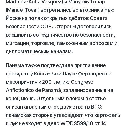
Martínez-Acha Vásquez) и Мануэль Товар
(Manuel Tovar) встретились во вторник в Нью-
Йорке на полях открытых дебатов Совета
Безопасности ООН. Стороны договорились
расширить сотрудничество по безопасности,
миграции, торговле, таможенным вопросам и
дипломатическим каналам.
Панама также подтвердила приглашение
президенту Коста-Рики Лауре Фернандес на
мероприятия к 200-летию Congreso
Anfictiónico de Panamá, запланированные на
конец июня. Отдельным блоком в статье
описан аграрный спор двух стран в ВТО:
панамская сторона утверждает, что картофель
и лук не входят в дело WT/DS599/10 от 14