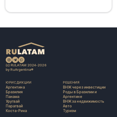
(c) RULATAM 2024-2026
by RuArgentina®️
ЮРИСДИКЦИИ
РЕШЕНИЯ
Аргентина
ВНЖ через инвестиции
Бразилия
Роды в Бразилии и
Панама
Аргентине
Уругвай
ВНЖ за недвижимость
Парагвай
Авто
Коста-Рика
Туризм