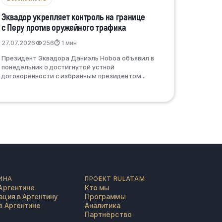
Эквадор укрепляет контроль на границе
с Перу против оружейного трафика
27.07.2026
256
⏱ 1 мин
Президент Эквадора Даниэль Ноboa объявил в
понедельник о достигнутой устной
договорённости с избранным президентом...
ИНА
ПРОЕКТ RULATAM
Аргентине
Кто мы
ция в Аргентину
Программы
в Аргентине
Аналитика
Партнёрство