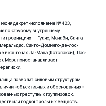
 июня декрет-исполнение № 423,
е по «грубому внутреннему
ти провинциях — Гуаяс, Манаби, Санта-
Эсмеральдас, Санто-Доминго-де-лос-
е в кантонах Ла-Мана (Котопакси), Лас-
р). Мера приостанавливает
переписки.
илища позволит силовым структурам
аличии «объективных и обоснованных»
зованных преступных группировок,
ществ или подконтрольных веществ.