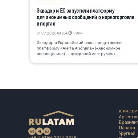
Эквадор и ЕС запустили платформу
для анонимных сообщений о наркоторговле
в портах
31.07.2026
256
⏱ 1 мин
Эквадор и Европейский союз представили
платформу «Alerta Anónima» («Анонимное
оповещение») — цифровой инструмент,...
ЮРИСДИ
Аргенти
Бразили
Панама
Уругвай
(c) RULATAM 2024-2026