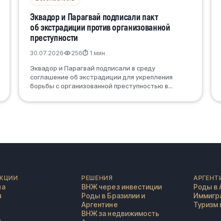
Эквадор и Парагвай подписали пакт
об экстрадиции против организованной
преступности
30.07.2026
256
⏱ 1 мин
Эквадор и Парагвай подписали в среду
соглашение об экстрадиции для укрепления
борьбы с организованной преступностью в...
КЦИИ
РЕШЕНИЯ
АРГЕНТ
на
ВНЖ через инвестиции
Роды в 
я
Роды в Бразилии и
Иммигра
Аргентине
Туризм 
ВНЖ за недвижимость