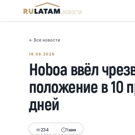
НОВОСТИ
← Все новости
16.06.2026
Ноboa ввёл чрез
положение в 10 
дней
234
234
234
234
1 мин