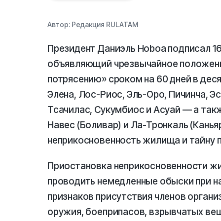
Автор:
Редакция RULATAM
Президент Даниэль Ноboa подписал 16
объявляющий чрезвычайное положени
потрясению» сроком на 60 дней в деся
Элена, Лос-Риос, Эль-Оро, Пичинча, 
Тсачилас, Сукумбиос и Асуай — а такж
Навес (Боливар) и Ла-Тронкаль (Канья
неприкосновенность жилища и тайну 
Приостановка неприкосновенности ж
проводить немедленные обыски при н
признаков присутствия членов органи
оружия, боеприпасов, взрывчатых ве