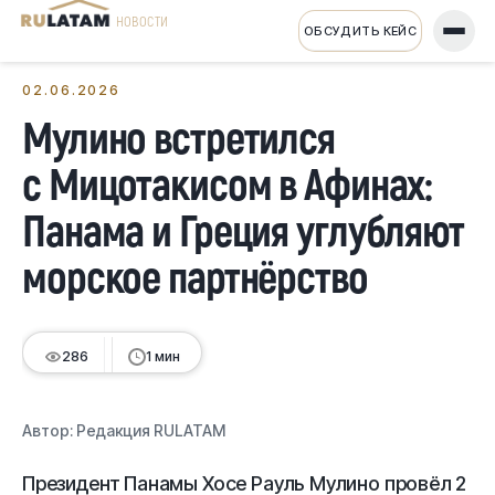
НОВОСТИ
ОБСУДИТЬ КЕЙС
← Все новости
02.06.2026
Мулино встретился
с Мицотакисом в Афинах:
Панама и Греция углубляют
морское партнёрство
286
1 мин
Автор:
Редакция RULATAM
Президент Панамы Хосе Рауль Мулино провёл 2