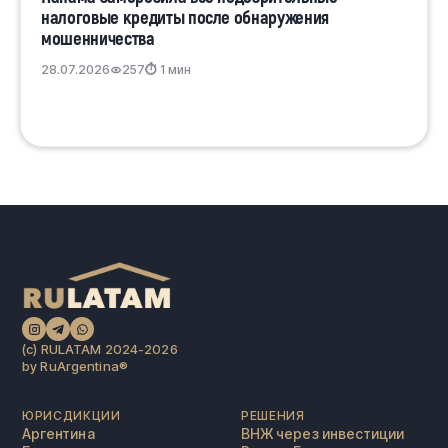
налоговые кредиты после обнаружения
мошенничества
28.07.2026
257
⏱ 1 мин
(c) RULATAM 2024-2026
by RuArgentina®️
ЮРИСДИКЦИИ
РЕШЕНИЯ
Аргентина
ВНЖ через инвестиции