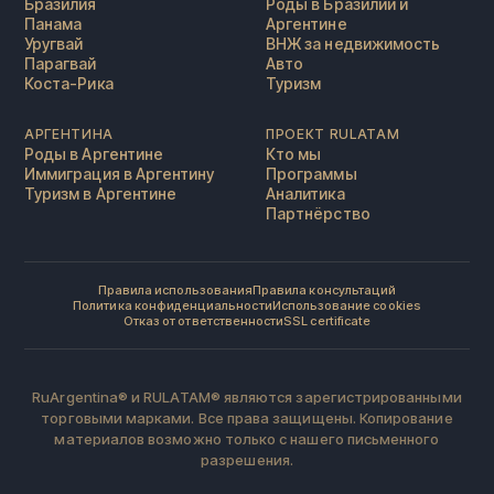
Бразилия
Роды в Бразилии и
Панама
Аргентине
Уругвай
ВНЖ за недвижимость
Парагвай
Авто
Коста-Рика
Туризм
АРГЕНТИНА
ПРОЕКТ RULATAM
Роды в Аргентине
Кто мы
Иммиграция в Аргентину
Программы
Туризм в Аргентине
Аналитика
Партнёрство
Правила использования
Правила консультаций
Политика конфиденциальности
Использование cookies
Отказ от ответственности
SSL certificate
RuArgentina® и RULATAM® являются зарегистрированными
торговыми марками. Все права защищены. Копирование
материалов возможно только с нашего письменного
разрешения.