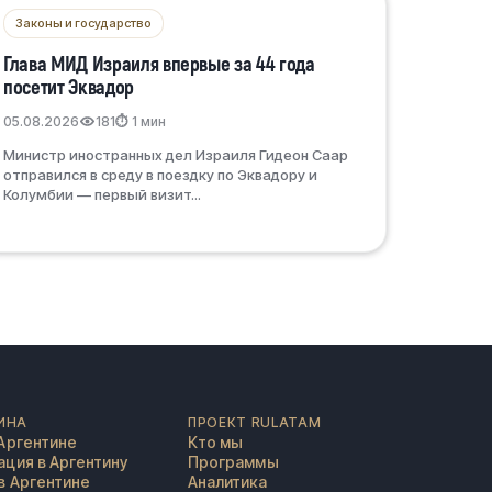
Законы и государство
Глава МИД Израиля впервые за 44 года
посетит Эквадор
05.08.2026
181
⏱ 1 мин
Министр иностранных дел Израиля Гидеон Саар
отправился в среду в поездку по Эквадору и
Колумбии — первый визит...
ИНА
ПРОЕКТ RULATAM
Аргентине
Кто мы
ция в Аргентину
Программы
в Аргентине
Аналитика