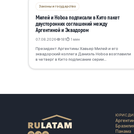
Законы и государство
Милей и Ноboa подписали в Кито пакет
двусторонних соглашений между
Аргентиной и Эквадором
07.08.2026
181
⏱ 1 мин
Президент Аргентины Хавьер Милей и его
эквадорский коллега Даниэль Ноboa возглавили
в четверг в Кито подписание серии...
ЮРИСДИ
Аргенти
Бразили
Панама