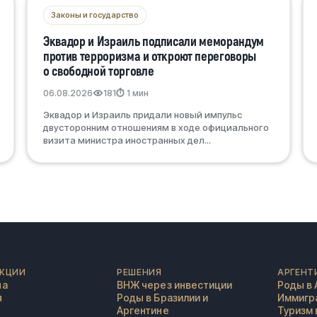
Законы и государство
Эквадор и Израиль подписали меморандум
против терроризма и откроют переговоры
о свободной торговле
06.08.2026
181
⏱ 1 мин
Эквадор и Израиль придали новый импульс
двусторонним отношениям в ходе официального
визита министра иностранных дел...
КЦИИ
РЕШЕНИЯ
АРГЕНТ
на
ВНЖ через инвестиции
Роды в 
я
Роды в Бразилии и
Иммигра
Аргентине
Туризм 