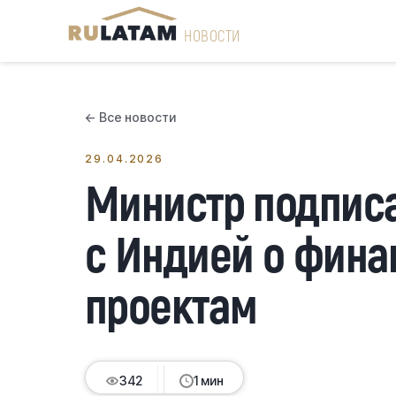
НОВОСТИ
← Все новости
29.04.2026
Министр подпис
с Индией о фин
проектам
342
342
342
342
1 мин