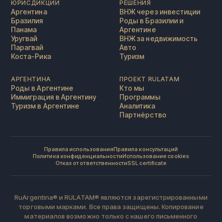
ЮРИСДИКЦИИ
РЕШЕНИЯ
Аргентина
ВНЖ через инвестиции
Бразилия
Роды в Бразилии и
Панама
Аргентине
Уругвай
ВНЖ за недвижимость
Парагвай
Авто
Коста-Рика
Туризм
АРГЕНТИНА
ПРОЕКТ RULATAM
Роды в Аргентине
Кто мы
Иммиграция в Аргентину
Программы
Туризм в Аргентине
Аналитика
Партнёрство
Правила использования
Правила консультаций
Политика конфиденциальности
Использование cookies
Отказ от ответственности
SSL certificate
RuArgentina® и RULATAM® являются зарегистрированными
торговыми марками. Все права защищены. Копирование
материалов возможно только с нашего письменного