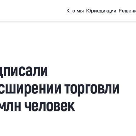
Кто мы
Юрисдикции
Решен
дписали
сширении торговли
 млн человек