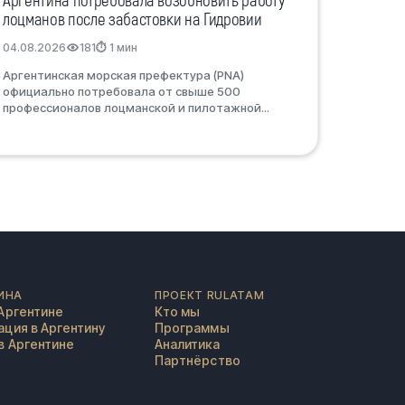
Аргентина потребовала возобновить работу
лоцманов после забастовки на Гидровии
04.08.2026
181
⏱ 1 мин
Аргентинская морская префектура (PNA)
официально потребовала от свыше 500
профессионалов лоцманской и пилотажной...
ИНА
ПРОЕКТ RULATAM
Аргентине
Кто мы
ция в Аргентину
Программы
в Аргентине
Аналитика
Партнёрство