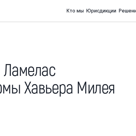
Кто мы
Юрисдикции
Решен
 Ламелас
рмы Хавьера Милея