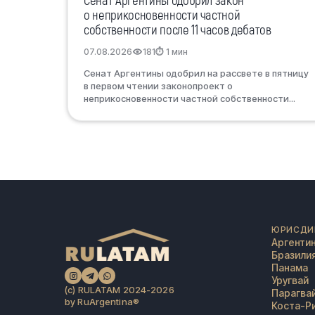
Сенат Аргентины одобрил закон
о неприкосновенности частной
собственности после 11 часов дебатов
07.08.2026
181
⏱ 1 мин
Сенат Аргентины одобрил на рассвете в пятницу
в первом чтении законопроект о
неприкосновенности частной собственности...
ЮРИСДИ
Аргенти
Бразили
Панама
Уругвай
(c) RULATAM 2024-2026
Парагва
by RuArgentina®️
Коста-Р