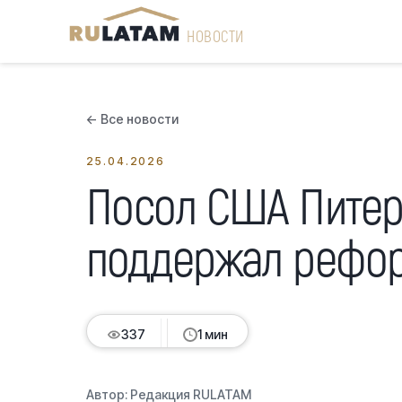
НОВОСТИ
← Все новости
25.04.2026
Посол США Питер
поддержал рефо
337
337
337
337
1 мин
Автор:
Редакция RULATAM