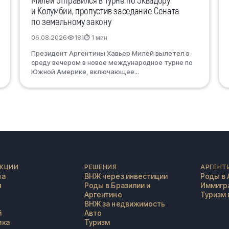
Милей отправился в турне по Эквадору
и Колумбии, пропустив заседание Сената
по земельному закону
06.08.2026
181
⏱ 1 мин
Президент Аргентины Хавьер Милей вылетел в
среду вечером в новое международное турне по
Южной Америке, включающее...
КЦИИ
РЕШЕНИЯ
АРГЕНТ
на
ВНЖ через инвестиции
Роды в 
я
Роды в Бразилии и
Иммигра
Аргентине
Туризм 
ВНЖ за недвижимость
й
Авто
ика
Туризм