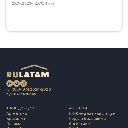
25.07.2026
257
⏱ 1 мин
(c) RULATAM 2024-2026
by RuArgentina®️
ЮРИСДИКЦИИ
РЕШЕНИЯ
Аргентина
ВНЖ через инвестиции
Бразилия
Роды в Бразилии и
Панама
Аргентине