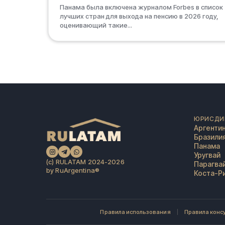
Панама была включена журналом Forbes в список
лучших стран для выхода на пенсию в 2026 году,
оценивающий такие...
ЮРИСДИ
Аргенти
Бразили
Панама
Уругвай
(c) RULATAM 2024-2026
Парагва
by RuArgentina®️
Коста-Р
Правила использования
Правила конс