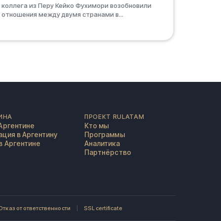
коллега из Перу Кейко Фухимори возобновили
отношения между двумя странами в...
ИНА
ПРОЕКТ RULATAM
Аргентине
Кто мы
ция в Аргентину
Программы
в Аргентине
Аналитика
Партнёрство
Отказ от ответственности
SSL certificate