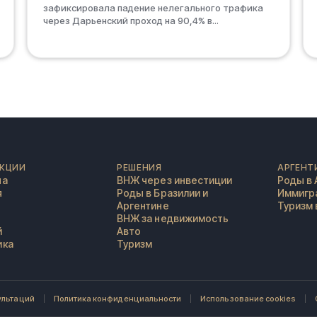
зафиксировала падение нелегального трафика
через Дарьенский проход на 90,4% в...
КЦИИ
РЕШЕНИЯ
АРГЕНТ
на
ВНЖ через инвестиции
Роды в 
я
Роды в Бразилии и
Иммигра
Аргентине
Туризм 
ВНЖ за недвижимость
й
Авто
ика
Туризм
ультаций
Политика конфиденциальности
Использование cookies