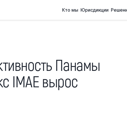
Кто мы
Юрисдикции
Решен
ктивность Панамы
кс IMAE вырос