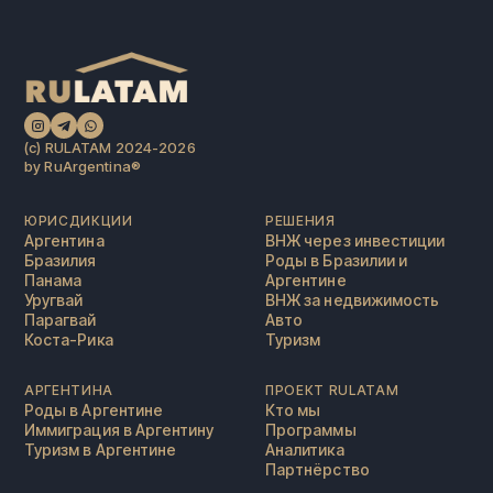
(c) RULATAM 2024-2026
by RuArgentina®️
ЮРИСДИКЦИИ
РЕШЕНИЯ
Аргентина
ВНЖ через инвестиции
Бразилия
Роды в Бразилии и
Панама
Аргентине
Уругвай
ВНЖ за недвижимость
Парагвай
Авто
Коста-Рика
Туризм
АРГЕНТИНА
ПРОЕКТ RULATAM
Роды в Аргентине
Кто мы
Иммиграция в Аргентину
Программы
Туризм в Аргентине
Аналитика
Партнёрство