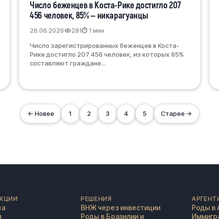
Число беженцев в Коста-Рике достигло 207
456 человек, 85% — никарагуанцы
26.06.2026
281
⏱ 1 мин
Число зарегистрированных беженцев в Коста-
Рике достигло 207 456 человек, из которых 85%
составляют граждане...
← Новее
1
2
3
4
5
Старее →
КЦИИ
РЕШЕНИЯ
АРГЕНТ
на
ВНЖ через инвестиции
Роды в 
я
Роды в Бразилии и
Иммигра