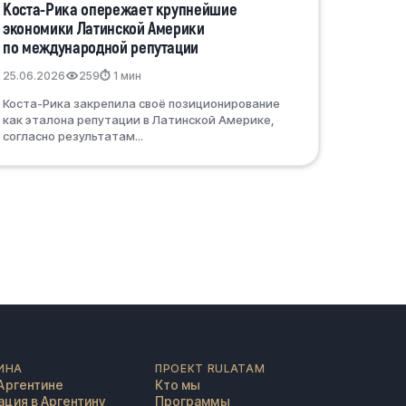
Коста-Рика опережает крупнейшие
экономики Латинской Америки
по международной репутации
25.06.2026
259
⏱ 1 мин
Коста-Рика закрепила своё позиционирование
как эталона репутации в Латинской Америке,
согласно результатам...
ИНА
ПРОЕКТ RULATAM
Аргентине
Кто мы
ция в Аргентину
Программы