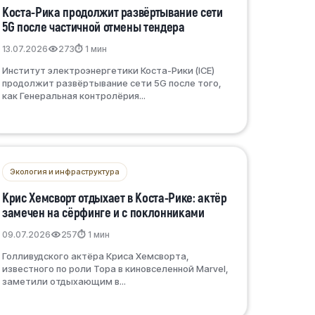
Коста-Рика продолжит развёртывание сети
5G после частичной отмены тендера
13.07.2026
273
⏱ 1 мин
Институт электроэнергетики Коста-Рики (ICE)
продолжит развёртывание сети 5G после того,
как Генеральная контролёрия...
Экология и инфраструктура
Крис Хемсворт отдыхает в Коста-Рике: актёр
замечен на сёрфинге и с поклонниками
09.07.2026
257
⏱ 1 мин
Голливудского актёра Криса Хемсворта,
известного по роли Тора в киновселенной Marvel,
заметили отдыхающим в...