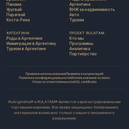
Панама
Аргентине
Уругвай
ВНЖ за недвижимость
Парагвай
Авто
Коста-Рика
Туризм
АРГЕНТИНА
ПРОЕКТ RULATAM
Роды в Аргентине
Кто мы
Иммиграция в Аргентину
Программы
Туризм в Аргентине
Аналитика
Партнёрство
Правила использования
Правила консультаций
Политика конфиденциальности
Использование cookies
Отказ от ответственности
SSL certificate
RuArgentina® и RULATAM® являются зарегистрированными
торговыми марками. Все права защищены. Копирование
материалов возможно только с нашего письменного
разрешения.