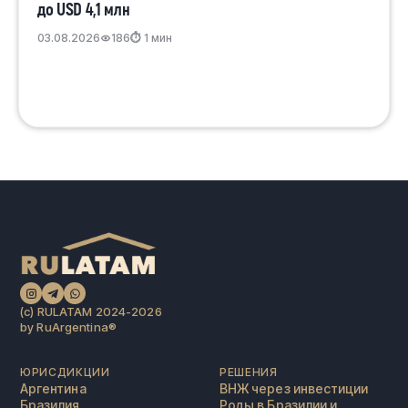
до USD 4,1 млн
03.08.2026
186
⏱ 1 мин
(c) RULATAM 2024-2026
by RuArgentina®️
ЮРИСДИКЦИИ
РЕШЕНИЯ
Аргентина
ВНЖ через инвестиции
Бразилия
Роды в Бразилии и