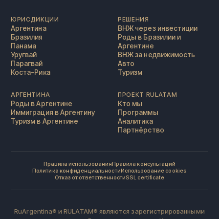
ЮРИСДИКЦИИ
РЕШЕНИЯ
Аргентина
ВНЖ через инвестиции
Бразилия
Роды в Бразилии и
Панама
Аргентине
Уругвай
ВНЖ за недвижимость
Парагвай
Авто
Коста-Рика
Туризм
АРГЕНТИНА
ПРОЕКТ RULATAM
Роды в Аргентине
Кто мы
Иммиграция в Аргентину
Программы
Туризм в Аргентине
Аналитика
Партнёрство
Правила использования
Правила консультаций
Политика конфиденциальности
Использование cookies
Отказ от ответственности
SSL certificate
RuArgentina® и RULATAM® являются зарегистрированными