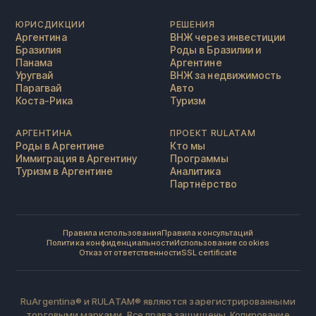
ЮРИСДИКЦИИ
РЕШЕНИЯ
Аргентина
ВНЖ через инвестиции
Бразилия
Роды в Бразилии и
Панама
Аргентине
Уругвай
ВНЖ за недвижимость
Парагвай
Авто
Коста-Рика
Туризм
АРГЕНТИНА
ПРОЕКТ RULATAM
Роды в Аргентине
Кто мы
Иммиграция в Аргентину
Программы
Туризм в Аргентине
Аналитика
Партнёрство
Правила использования
Правила консультаций
Политика конфиденциальности
Использование cookies
Отказ от ответственности
SSL certificate
RuArgentina® и RULATAM® являются зарегистрированными
торговыми марками. Все права защищены. Копирование