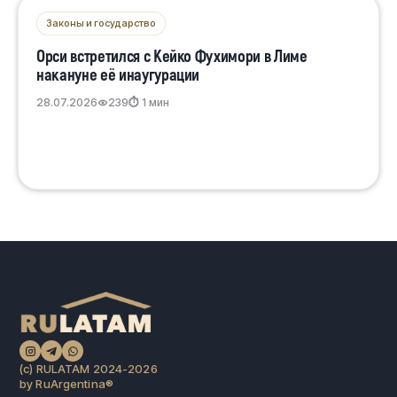
Законы и государство
Орси встретился с Кейко Фухимори в Лиме
накануне её инаугурации
28.07.2026
239
⏱ 1 мин
(c) RULATAM 2024-2026
by RuArgentina®️